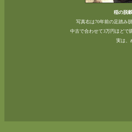
稲の脱
写真右は
70
年前の足踏み
中古で合わせて
3
万円ほどで
実は、