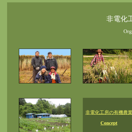
非電化
Org
非電化工房の有機農
Concept